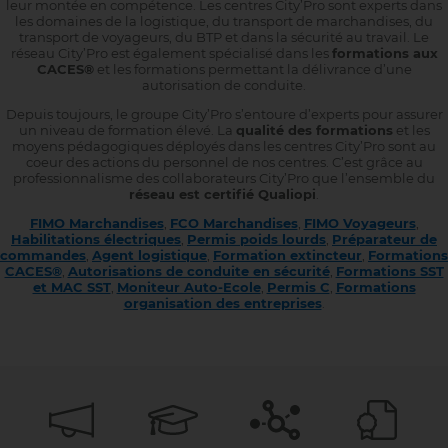
leur montée en compétence. Les centres City’Pro sont experts dans
les domaines de la logistique, du transport de marchandises, du
transport de voyageurs, du BTP et dans la sécurité au travail. Le
réseau City’Pro est également spécialisé dans les
formations aux
CACES®
et les formations permettant la délivrance d’une
autorisation de conduite.
Depuis toujours, le groupe City’Pro s’entoure d’experts pour assurer
un niveau de formation élevé. La
qualité des formations
et les
moyens pédagogiques déployés dans les centres City’Pro sont au
coeur des actions du personnel de nos centres. C’est grâce au
professionnalisme des collaborateurs City’Pro que l’ensemble du
réseau est certifié Qualiopi
.
FIMO Marchandises
,
FCO Marchandises
,
FIMO Voyageurs
,
Habilitations électriques
,
Permis poids lourds
,
Préparateur de
commandes
,
Agent logistique
,
Formation extincteur
,
Formations
CACES®
,
Autorisations de conduite en sécurité
,
Formations SST
et MAC SST
,
Moniteur Auto-Ecole
,
Permis C
,
Formations
organisation des entreprises
.