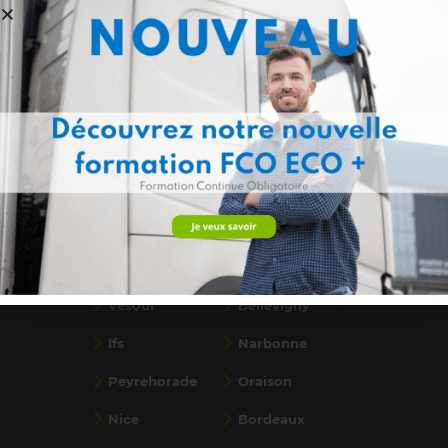
Formations par ville
Saint-Paul, La
Flassans
Réunion
Ancenis
Calais
Dunkerque
Saint-Priest
Béthune
Bondues
Vesoul
Bellevigny
Ifs
Narbonne
Peyrehorade
Oraison
Nice
Bordeaux