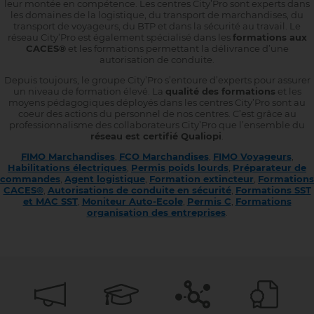
leur montée en compétence. Les centres City’Pro sont experts dans
les domaines de la logistique, du transport de marchandises, du
transport de voyageurs, du BTP et dans la sécurité au travail. Le
réseau City’Pro est également spécialisé dans les
formations aux
CACES®
et les formations permettant la délivrance d’une
autorisation de conduite.
Depuis toujours, le groupe City’Pro s’entoure d’experts pour assurer
un niveau de formation élevé. La
qualité des formations
et les
moyens pédagogiques déployés dans les centres City’Pro sont au
coeur des actions du personnel de nos centres. C’est grâce au
professionnalisme des collaborateurs City’Pro que l’ensemble du
réseau est certifié Qualiopi
.
FIMO Marchandises
,
FCO Marchandises
,
FIMO Voyageurs
,
Habilitations électriques
,
Permis poids lourds
,
Préparateur de
commandes
,
Agent logistique
,
Formation extincteur
,
Formations
CACES®
,
Autorisations de conduite en sécurité
,
Formations SST
et MAC SST
,
Moniteur Auto-Ecole
,
Permis C
,
Formations
organisation des entreprises
.