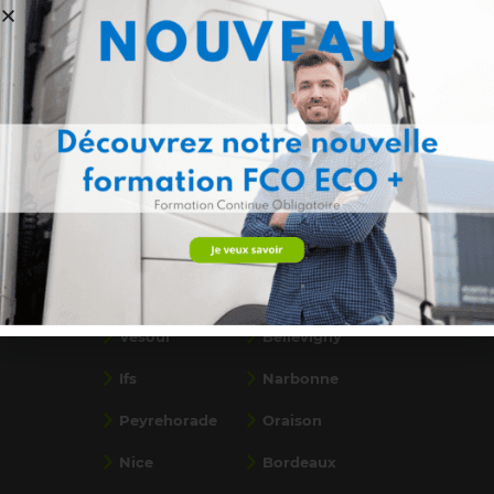
Formations par ville
Saint-Paul, La
Flassans
Réunion
Ancenis
Calais
Dunkerque
Saint-Priest
Béthune
Bondues
Vesoul
Bellevigny
Ifs
Narbonne
Peyrehorade
Oraison
Nice
Bordeaux