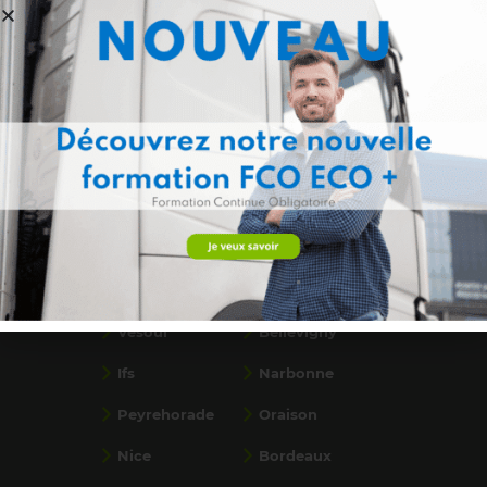
Formations par ville
Saint-Paul, La
Flassans
Réunion
Ancenis
Calais
Dunkerque
Saint-Priest
Béthune
Bondues
Vesoul
Bellevigny
Ifs
Narbonne
Peyrehorade
Oraison
Nice
Bordeaux