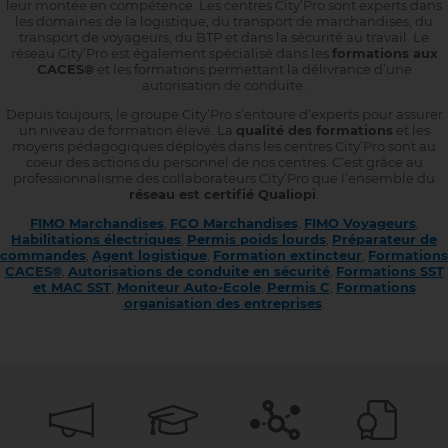
leur montée en compétence. Les centres City’Pro sont experts dans
les domaines de la logistique, du transport de marchandises, du
transport de voyageurs, du BTP et dans la sécurité au travail. Le
réseau City’Pro est également spécialisé dans les
formations aux
CACES®
et les formations permettant la délivrance d’une
autorisation de conduite.
Depuis toujours, le groupe City’Pro s’entoure d’experts pour assurer
un niveau de formation élevé. La
qualité des formations
et les
moyens pédagogiques déployés dans les centres City’Pro sont au
coeur des actions du personnel de nos centres. C’est grâce au
professionnalisme des collaborateurs City’Pro que l’ensemble du
réseau est certifié Qualiopi
.
FIMO Marchandises
,
FCO Marchandises
,
FIMO Voyageurs
,
Habilitations électriques
,
Permis poids lourds
,
Préparateur de
commandes
,
Agent logistique
,
Formation extincteur
,
Formations
CACES®
,
Autorisations de conduite en sécurité
,
Formations SST
et MAC SST
,
Moniteur Auto-Ecole
,
Permis C
,
Formations
organisation des entreprises
.