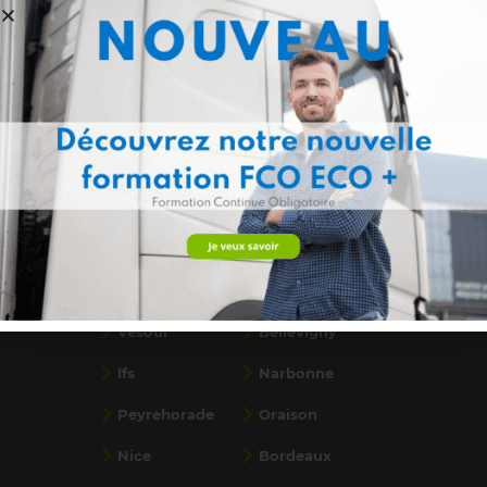
Formations par ville
Saint-Paul, La
Flassans
Réunion
Ancenis
Calais
Dunkerque
Saint-Priest
Béthune
Bondues
Vesoul
Bellevigny
Ifs
Narbonne
Peyrehorade
Oraison
Nice
Bordeaux