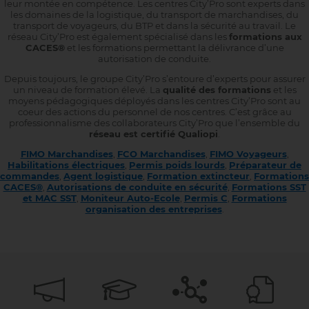
leur montée en compétence. Les centres City’Pro sont experts dans
les domaines de la logistique, du transport de marchandises, du
transport de voyageurs, du BTP et dans la sécurité au travail. Le
réseau City’Pro est également spécialisé dans les
formations aux
CACES®
et les formations permettant la délivrance d’une
autorisation de conduite.
Depuis toujours, le groupe City’Pro s’entoure d’experts pour assurer
un niveau de formation élevé. La
qualité des formations
et les
moyens pédagogiques déployés dans les centres City’Pro sont au
coeur des actions du personnel de nos centres. C’est grâce au
professionnalisme des collaborateurs City’Pro que l’ensemble du
réseau est certifié Qualiopi
.
FIMO Marchandises
,
FCO Marchandises
,
FIMO Voyageurs
,
Habilitations électriques
,
Permis poids lourds
,
Préparateur de
commandes
,
Agent logistique
,
Formation extincteur
,
Formations
CACES®
,
Autorisations de conduite en sécurité
,
Formations SST
et MAC SST
,
Moniteur Auto-Ecole
,
Permis C
,
Formations
organisation des entreprises
.