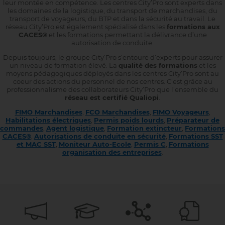
leur montée en compétence. Les centres City’Pro sont experts dans
les domaines de la logistique, du transport de marchandises, du
transport de voyageurs, du BTP et dans la sécurité au travail. Le
réseau City’Pro est également spécialisé dans les
formations aux
CACES®
et les formations permettant la délivrance d’une
autorisation de conduite.
Depuis toujours, le groupe City’Pro s’entoure d’experts pour assurer
un niveau de formation élevé. La
qualité des formations
et les
moyens pédagogiques déployés dans les centres City’Pro sont au
coeur des actions du personnel de nos centres. C’est grâce au
professionnalisme des collaborateurs City’Pro que l’ensemble du
réseau est certifié Qualiopi
.
FIMO Marchandises
,
FCO Marchandises
,
FIMO Voyageurs
,
Habilitations électriques
,
Permis poids lourds
,
Préparateur de
commandes
,
Agent logistique
,
Formation extincteur
,
Formations
CACES®
,
Autorisations de conduite en sécurité
,
Formations SST
et MAC SST
,
Moniteur Auto-Ecole
,
Permis C
,
Formations
organisation des entreprises
.