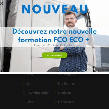
Formations par ville
Saint-Paul, La
Flassans
Réunion
Ancenis
Calais
Dunkerque
Saint-Priest
Béthune
Bondues
Vesoul
Bellevigny
Ifs
Narbonne
Peyrehorade
Oraison
Nice
Bordeaux